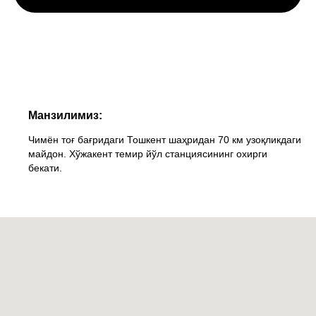
Манзилимиз:
Чимён тоғ бағридаги Тошкент шаҳридан 70 км узоқликдаги
майдон. Хўжакент темир йўл станциясининг охирги
бекати.