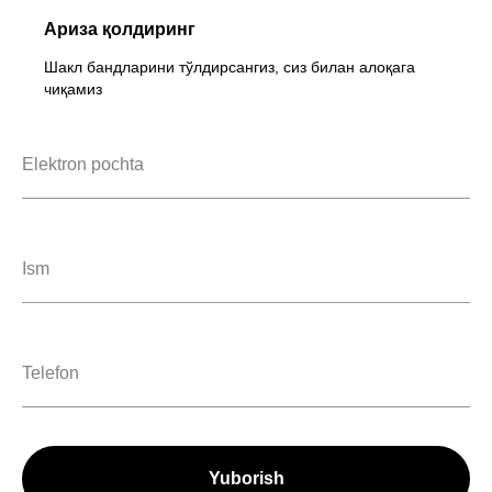
Ариза қолдиринг
Шакл бандларини тўлдирсангиз, сиз билан алоқага
чиқамиз
Yuborish