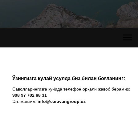
Ўзингизга қулай усулда биз билан боғланинг:
Саволларингизга қуйида телефон орқали жавоб берамиз:
998 97 702 68 31
Эл. манзил:
info@caravangroup.uz