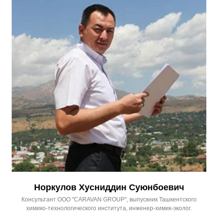
Норкулов Хусниддин Суюнбоевич
Консультант ООО "CARAVAN GROUP", выпускник Ташкентского
химико-технологического института, инженер-химик-эколог.