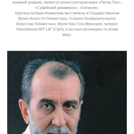
книжной графике, является иллюстратором книги «Питер Пэн»,
«Суфийский декамерон», «Озорник».
Картины Бобура Исмаилова выставлены в Государственном
Музее Искусств Узбекистана, Галерее Изобразительного
Искусства Узбекистана, Музее Ван Гога (Франция), галерее
"International ART Ltd" (США), в частных коллекциях по всему
миру.